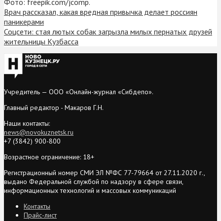
Фото: freepik.com/jcomp.
Врач рассказал, какая вредная привычка делает россиян
паникерами
Соцсети: стая лютых собак загрызла милых пернатых друзей
жительницы Кузбасса
Учредитель — ООО «Онлайн-журнал «Сибдепо».
Главный редактор - Макаров Г.Н.
Наши контакты:
news@novokuznetsk.ru
+7 (3842) 900-800
Возрастное ограничение: 18+
Регистрационный номер СМИ ЭЛ №ФС 77-79664 от 27.11.2020 г.,
выдано Федеральной службой по надзору в сфере связи,
информационных технологий и массовых коммуникаций
Контакты
Прайс-лист