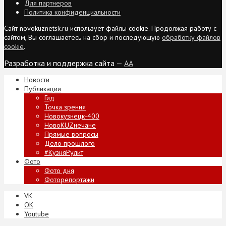
Для партнеров
Политика конфиденциальности
Сайт novokuznetsk.ru использует файлы cookie. Продолжая работу с
сайтом, Вы соглашаетесь на сбор и последующую
обработку файлов
cookie
.
Разработка и поддержка сайта —
AA
Новости
Публикации
Гид
Точка зрения
Новокузнецк-400
НовоKUZнечане
Прямые вопросы
Дело прошлого
#КузняРулит
Фото
Фото дня
Фоторепортажи
VK
ОК
Youtube