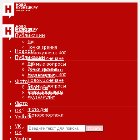
Новости
Публикации
Гид
Точка зрения
Новости
Новокузнецк-400
Публикации
НовоKUZнечане
Гид
Прямые вопросы
Точка зрения
Дело прошлого
Новокузнецк-400
#КузняРулит
НовоKUZнечане
Фото
Прямые вопросы
Фото дня
Дело прошлого
Фоторепортажи
#КузняРулит
Фото
VK
Фото дня
ОК
Фоторепортажи
Youtube
VK
Искать
ОК
Youtube