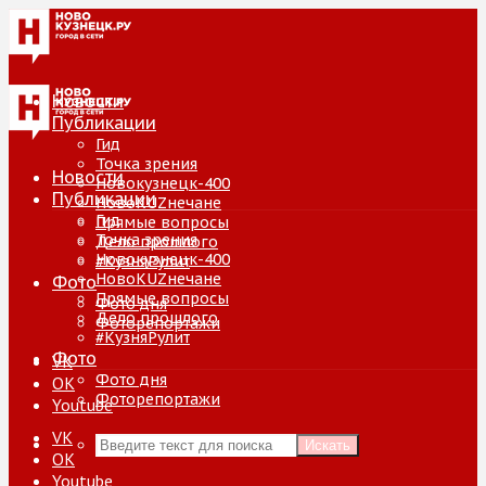
Новости
Публикации
Гид
Точка зрения
Новости
Новокузнецк-400
Публикации
НовоKUZнечане
Гид
Прямые вопросы
Точка зрения
Дело прошлого
Новокузнецк-400
#КузняРулит
НовоKUZнечане
Фото
Прямые вопросы
Фото дня
Дело прошлого
Фоторепортажи
#КузняРулит
Фото
VK
Фото дня
ОК
Фоторепортажи
Youtube
VK
Искать
ОК
Youtube