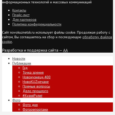
информационных технологий и массовых коммуникаций
Контакты
Прайс-лист
Для партнеров
Политика конфиденциальности
Сайт novokuznetsk.ru использует файлы cookie. Продолжая работу с
сайтом, Вы соглашаетесь на сбор и последующую
обработку файлов
cookie
.
Разработка и поддержка сайта —
AA
Новости
Публикации
Гид
Точка зрения
Новокузнецк-400
НовоKUZнечане
Прямые вопросы
Дело прошлого
#КузняРулит
Фото
Фото дня
Фоторепортажи