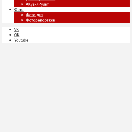
#КузняРулит
Фото
Фото дня
Фоторепортажи
VK
ОК
Youtube