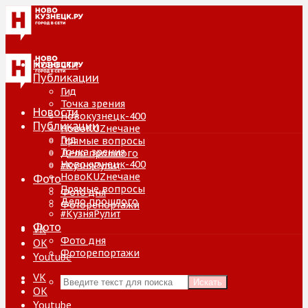
Новости
Публикации
Гид
Точка зрения
Новости
Новокузнецк-400
Публикации
НовоKUZнечане
Гид
Прямые вопросы
Точка зрения
Дело прошлого
Новокузнецк-400
#КузняРулит
НовоKUZнечане
Фото
Прямые вопросы
Фото дня
Дело прошлого
Фоторепортажи
#КузняРулит
Фото
VK
Фото дня
ОК
Фоторепортажи
Youtube
VK
Искать
ОК
Youtube