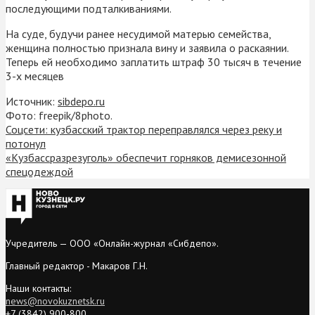
последующими подталкиваниями.
На суде, будучи ранее несудимой матерью семейства,
женщина полностью признала вину и заявила о раскаянии.
Теперь ей необходимо заплатить штраф 30 тысяч в течение
3-х месяцев
Источник:
sibdepo.ru
Фото: freepik/8photo.
Соцсети: кузбасский трактор переправлялся через реку и
потонул
«Кузбассразрезуголь» обеспечит горняков демисезонной
спецодеждой
Учредитель — ООО «Онлайн-журнал «Сибдепо».
Главный редактор - Макаров Г.Н.
Наши контакты:
news@novokuznetsk.ru
+7 (3842) 900-800