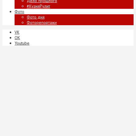
Дело прошлого
#КузняРулит
Фото
Фото дня
Фоторепортажи
VK
ОК
Youtube