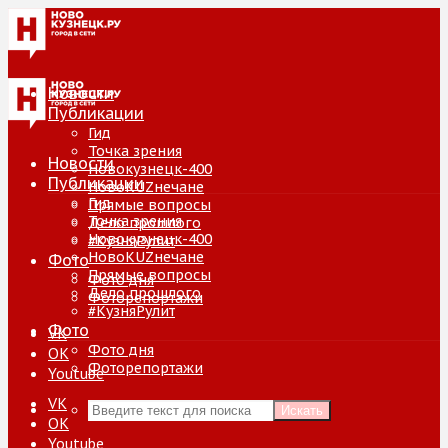
Новости
Публикации
Гид
Точка зрения
Новости
Новокузнецк-400
Публикации
НовоKUZнечане
Гид
Прямые вопросы
Точка зрения
Дело прошлого
Новокузнецк-400
#КузняРулит
НовоKUZнечане
Фото
Прямые вопросы
Фото дня
Дело прошлого
Фоторепортажи
#КузняРулит
Фото
VK
Фото дня
ОК
Фоторепортажи
Youtube
VK
Искать
ОК
Youtube