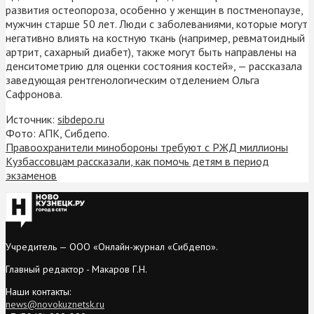
развития остеопороза, особенно у женщин в постменопаузе,
мужчин старше 50 лет. Люди с заболеваниями, которые могут
негативно влиять на костную ткань (например, ревматоидный
артрит, сахарный диабет), также могут быть направлены на
денситометрию для оценки состояния костей», — рассказала
заведующая рентгенологическим отделением Ольга
Сафронова.
Источник:
sibdepo.ru
Фото: АПК, Сибдепо.
Правоохранители минобороны требуют с РЖД миллионы
Кузбассовцам рассказали, как помочь детям в период
экзаменов
Учредитель — ООО «Онлайн-журнал «Сибдепо».
Главный редактор - Макаров Г.Н.
Наши контакты:
news@novokuznetsk.ru