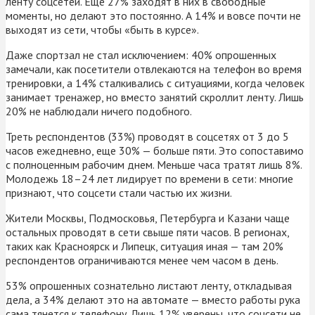
ленту соцсетей. Еще 27% заходят в них в свободные
моменты, но делают это постоянно. А 14% и вовсе почти не
выходят из сети, чтобы «быть в курсе».
Даже спортзал не стал исключением: 40% опрошенных
замечали, как посетители отвлекаются на телефон во время
тренировки, а 14% сталкивались с ситуациями, когда человек
занимает тренажер, но вместо занятий скроллит ленту. Лишь
20% не наблюдали ничего подобного.
Треть респондентов (33%) проводят в соцсетях от 3 до 5
часов ежедневно, еще 30% — больше пяти. Это сопоставимо
с полноценным рабочим днем. Меньше часа тратят лишь 8%.
Молодежь 18–24 лет лидирует по времени в сети: многие
признают, что соцсети стали частью их жизни.
Жители Москвы, Подмосковья, Петербурга и Казани чаще
остальных проводят в сети свыше пяти часов. В регионах,
таких как Красноярск и Липецк, ситуация иная — там 20%
респондентов ограничиваются менее чем часом в день.
53% опрошенных сознательно листают ленту, откладывая
дела, а 34% делают это на автомате — вместо работы рука
сама тянется к телефону. Лишь 12% уверены, что соцсети не