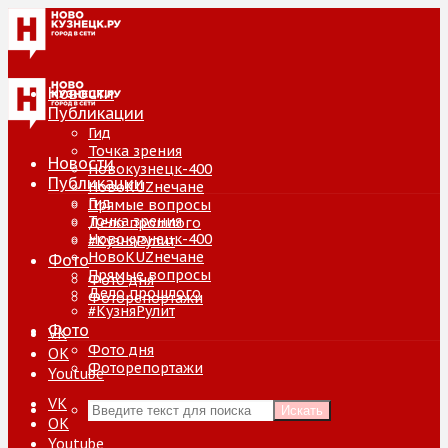
Новости
Публикации
Гид
Точка зрения
Новости
Новокузнецк-400
Публикации
НовоKUZнечане
Гид
Прямые вопросы
Точка зрения
Дело прошлого
Новокузнецк-400
#КузняРулит
НовоKUZнечане
Фото
Прямые вопросы
Фото дня
Дело прошлого
Фоторепортажи
#КузняРулит
Фото
VK
Фото дня
ОК
Фоторепортажи
Youtube
VK
Искать
ОК
Youtube