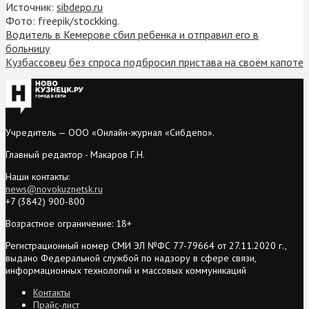
Источник:
sibdepo.ru
Фото: freepik/stockking.
Водитель в Кемерове сбил ребенка и отправил его в
больницу
Кузбассовец без спроса подбросил пристава на своём капоте
Учредитель — ООО «Онлайн-журнал «Сибдепо».
Главный редактор - Макаров Г.Н.
Наши контакты:
news@novokuznetsk.ru
+7 (3842) 900-800
Возрастное ограничение: 18+
Регистрационный номер СМИ ЭЛ №ФС 77-79664 от 27.11.2020 г.,
выдано Федеральной службой по надзору в сфере связи,
информационных технологий и массовых коммуникаций
Контакты
Прайс-лист