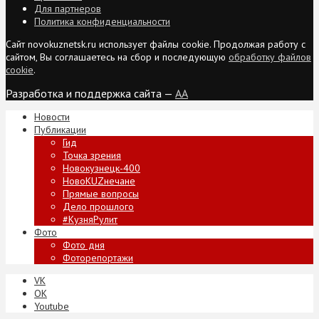
Для партнеров
Политика конфиденциальности
Сайт novokuznetsk.ru использует файлы cookie. Продолжая работу с
сайтом, Вы соглашаетесь на сбор и последующую
обработку файлов
cookie
.
Разработка и поддержка сайта —
AA
Новости
Публикации
Гид
Точка зрения
Новокузнецк-400
НовоKUZнечане
Прямые вопросы
Дело прошлого
#КузняРулит
Фото
Фото дня
Фоторепортажи
VK
ОК
Youtube