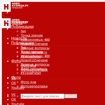
Новости
Публикации
Гид
Точка зрения
Новости
Новокузнецк-400
Публикации
НовоKUZнечане
Гид
Прямые вопросы
Точка зрения
Дело прошлого
Новокузнецк-400
#КузняРулит
НовоKUZнечане
Фото
Прямые вопросы
Фото дня
Дело прошлого
Фоторепортажи
#КузняРулит
Фото
VK
Фото дня
ОК
Фоторепортажи
Youtube
VK
Искать
ОК
Youtube