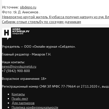
Источник:
sibdepo.ru
Фото: tk Д. Анисимов .
Невероятно крутой житель Кузбасса получил награду из рук 
Сибиряк отрыл стрельбу по соседям-дачникам
Учредитель — ООО «Онлайн-журнал «Сибдепо».
Главный редактор - Макаров Г.Н.
Наши контакты:
news@novokuznetsk.ru
+7 (3842) 900-800
Возрастное ограничение: 18+
Регистрационный номер СМИ ЭЛ №ФС 77-79664 от 27.11.2020 г., выд
Контакты
Прайс-лист
Для партнеров
Политика конфиденциальности