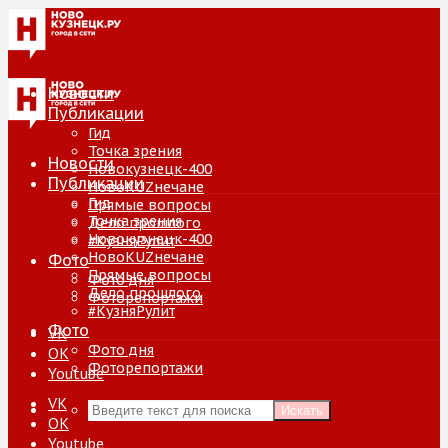
Новости
Публикации
Гид
Точка зрения
Новости
Новокузнецк-400
Публикации
НовоKUZнечане
Гид
Прямые вопросы
Точка зрения
Дело прошлого
Новокузнецк-400
#КузняРулит
НовоKUZнечане
Фото
Прямые вопросы
Фото дня
Дело прошлого
Фоторепортажи
#КузняРулит
Фото
VK
Фото дня
ОК
Фоторепортажи
Youtube
VK
Искать
ОК
Youtube