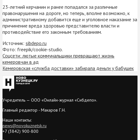
23-летний керчанин и ранее попадался за различные
правонарушения на дороге, но теперь, вполне возможно, к
административному добавится еще и уголовное наказание за
причинение вреда здоровью представителю власти и
противодействие его законным требованиям.
Источник:
sibdepo.ru
Фото: freepik/cookie-studio.
Соцсети: лютые коммунальщики превращают жизнь
кемеровчан в ад
Кемеровская «служба доставки» забирала деньги у бабушек
Учредитель — ООО «Онлайн-журнал «Сибдепо».
Главный редактор - Макаров Г.Н.
Наши контакты:
news@novokuznetsk.ru
+7 (3842) 900-800