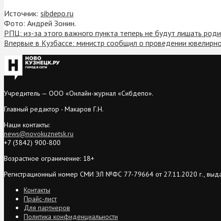
Источник:
sibdepo.ru
Фото: Андрей Зонин.
РПЦ: из-за этого важного пункта теперь не будут лишать род
Впервые в Кузбассе: министр сообщил о проведении ювелирн
Учредитель — ООО «Онлайн-журнал «Сибдепо».
Главный редактор - Макаров Г.Н.
Наши контакты:
news@novokuznetsk.ru
+7 (3842) 900-800
Возрастное ограничение: 18+
Регистрационный номер СМИ ЭЛ №ФС 77-79664 от 27.11.2020 г., выд
Контакты
Прайс-лист
Для партнеров
Политика конфиденциальности