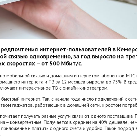
редпочтения интернет-пользователей в Кемеров
й связью одновременно, за год выросло на трет
 скоростях – от 500 Мбит/с.
о мобильной связью и домашним интернетом, абонентов МТС в К
омашнего интернета и ТВ за 12 месяцев выросла до 75%. В сре
ключают интерактивное ТВ с онлайн-кинотеатром.
быстрый интернет. Так, с начала года число подключений к сет
ством гаджетов, работающих в домашней сети, и ростом потреб
дпочитает получать разные услуги связи от одного поставщика.
ия – конвергентные. Получается в среднем на 40% дешевле, чем
о приложение и платить с одного счета и удобно. Такой подход
.