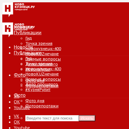
Новости
Публикации
Гид
Точка зрения
Новости
Новокузнецк-400
Публикации
НовоKUZнечане
Гид
Прямые вопросы
Точка зрения
Дело прошлого
Новокузнецк-400
#КузняРулит
НовоKUZнечане
Фото
Прямые вопросы
Фото дня
Дело прошлого
Фоторепортажи
#КузняРулит
Фото
VK
Фото дня
ОК
Фоторепортажи
Youtube
VK
Искать
ОК
Youtube