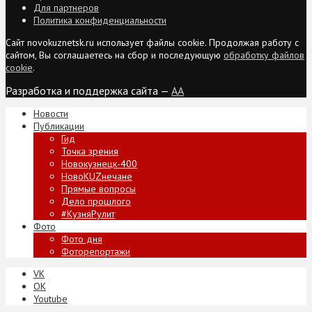
Для партнеров
Политика конфиденциальности
Сайт novokuznetsk.ru использует файлы cookie. Продолжая работу с
сайтом, Вы соглашаетесь на сбор и последующую
обработку файлов
cookie
.
Разработка и поддержка сайта —
AA
Новости
Публикации
Гид
Точка зрения
Новокузнецк-400
НовоKUZнечане
Прямые вопросы
Дело прошлого
#КузняРулит
Фото
Фото дня
Фоторепортажи
VK
ОК
Youtube