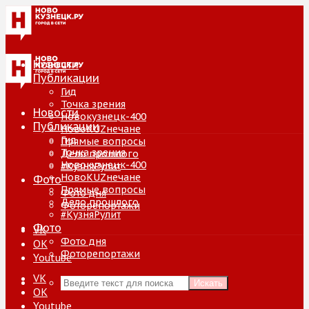
Новости
Публикации
Гид
Точка зрения
Новости
Новокузнецк-400
Публикации
НовоKUZнечане
Гид
Прямые вопросы
Точка зрения
Дело прошлого
Новокузнецк-400
#КузняРулит
НовоKUZнечане
Фото
Прямые вопросы
Фото дня
Дело прошлого
Фоторепортажи
#КузняРулит
Фото
VK
Фото дня
ОК
Фоторепортажи
Youtube
VK
Искать
ОК
Youtube