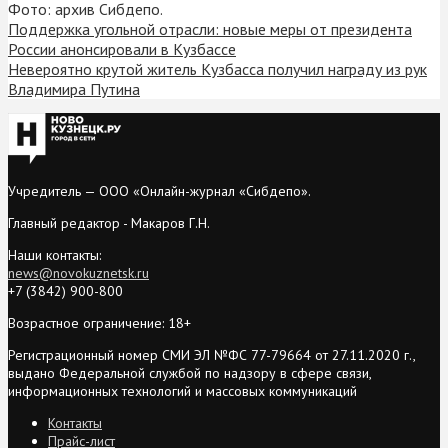
Фото: архив Сибдепо.
Поддержка угольной отрасли: новые меры от президента
России анонсировали в Кузбассе
Невероятно крутой житель Кузбасса получил награду из рук
Владимира Путина
Учредитель — ООО «Онлайн-журнал «Сибдепо».
Главный редактор - Макаров Г.Н.
Наши контакты:
news@novokuznetsk.ru
+7 (3842) 900-800
Возрастное ограничение: 18+
Регистрационный номер СМИ ЭЛ №ФС 77-79664 от 27.11.2020 г.,
выдано Федеральной службой по надзору в сфере связи,
информационных технологий и массовых коммуникаций
Контакты
Прайс-лист