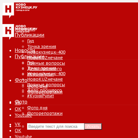
Новости
Публикации
Гид
Точка зрения
Новости
Новокузнецк-400
Публикации
НовоKUZнечане
Гид
Прямые вопросы
Точка зрения
Дело прошлого
Новокузнецк-400
#КузняРулит
НовоKUZнечане
Фото
Прямые вопросы
Фото дня
Дело прошлого
Фоторепортажи
#КузняРулит
Фото
VK
Фото дня
ОК
Фоторепортажи
Youtube
VK
Искать
ОК
Youtube