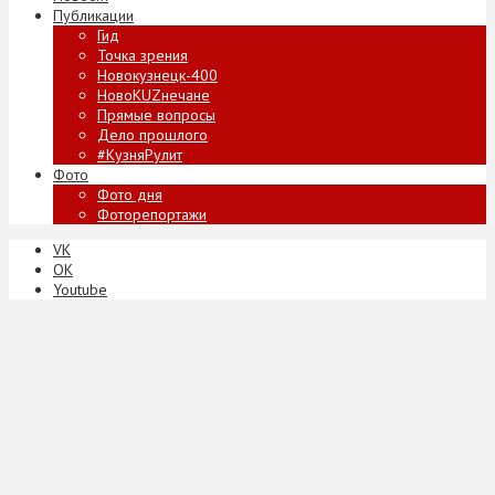
Публикации
Гид
Точка зрения
Новокузнецк-400
НовоKUZнечане
Прямые вопросы
Дело прошлого
#КузняРулит
Фото
Фото дня
Фоторепортажи
VK
ОК
Youtube