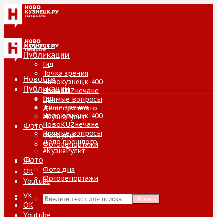
Новости
Публикации
Гид
Точка зрения
Новости
Новокузнецк-400
Публикации
НовоKUZнечане
Гид
Прямые вопросы
Точка зрения
Дело прошлого
Новокузнецк-400
#КузняРулит
НовоKUZнечане
Фото
Прямые вопросы
Фото дня
Дело прошлого
Фоторепортажи
#КузняРулит
Фото
VK
Фото дня
ОК
Фоторепортажи
Youtube
VK
Искать
ОК
Youtube