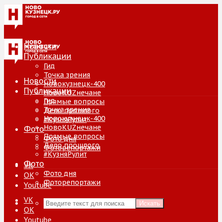
Новости
Публикации
Гид
Точка зрения
Новости
Новокузнецк-400
Публикации
НовоKUZнечане
Гид
Прямые вопросы
Точка зрения
Дело прошлого
Новокузнецк-400
#КузняРулит
НовоKUZнечане
Фото
Прямые вопросы
Фото дня
Дело прошлого
Фоторепортажи
#КузняРулит
Фото
VK
Фото дня
ОК
Фоторепортажи
Youtube
VK
Искать
ОК
Youtube