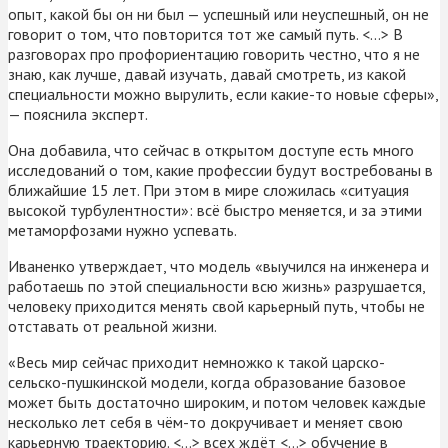
опыт, какой бы он ни был — успешный или неуспешный, он не
говорит о том, что повторится тот же самый путь. <…> В
разговорах про профориентацию говорить честно, что я не
знаю, как лучше, давай изучать, давай смотреть, из какой
специальности можно вырулить, если какие-то новые сферы»,
— пояснила эксперт.
Она добавила, что сейчас в открытом доступе есть много
исследований о том, какие профессии будут востребованы в
ближайшие 15 лет. При этом в мире сложилась «ситуация
высокой турбулентности»: всё быстро меняется, и за этими
метаморфозами нужно успевать.
Иваненко утверждает, что модель «выучился на инженера и
работаешь по этой специальности всю жизнь» разрушается,
человеку приходится менять свой карьерный путь, чтобы не
отставать от реальной жизни.
«Весь мир сейчас приходит немножко к такой царско-
сельско-пушкинской модели, когда образование базовое
может быть достаточно широким, и потом человек каждые
несколько лет себя в чём-то докручивает и меняет свою
карьерную траекторию. <…> всех ждёт <…> обучение в