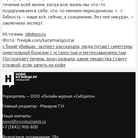
течение всей жизни, когда всю жизнь мы что-то
подкручиваем в себе, что-то меняем периодически. <…>
Гибкость — наше всё, сейчас, к сожалению, без неё никуда», —
заключила эксперт.
Источник:
sibdepo.ru
Фото: freepik.com/katemangostar.
«Тихий убийца»: эксперт рассказала, люди путают симптомы
смертельной болезни с усталостью и метеозависимостью
Пострадает печень: врач назвала, какие лекарства станут
отравой, если запить их кофе
Учредитель — ООО «Онлайн-журнал «Сибдепо».
Главный редактор - Макаров Г.Н.
Наши контакты:
news@novokuznetsk.ru
+7 (3842) 900-800
Возрастное ограничение: 18+