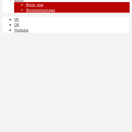
Фото дня
Фоторепортажи
VK
ОК
Youtube