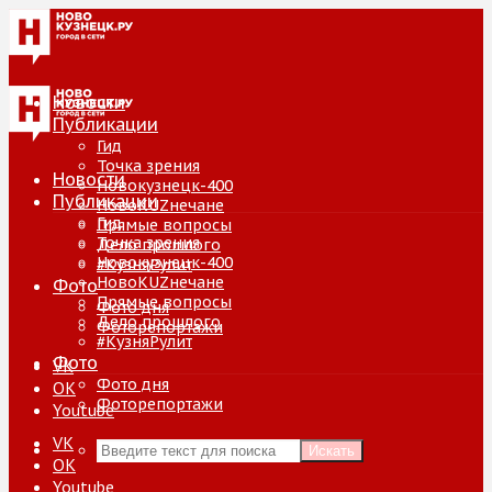
Новости
Публикации
Гид
Точка зрения
Новости
Новокузнецк-400
Публикации
НовоKUZнечане
Гид
Прямые вопросы
Точка зрения
Дело прошлого
Новокузнецк-400
#КузняРулит
НовоKUZнечане
Фото
Прямые вопросы
Фото дня
Дело прошлого
Фоторепортажи
#КузняРулит
Фото
VK
Фото дня
ОК
Фоторепортажи
Youtube
VK
Искать
ОК
Youtube