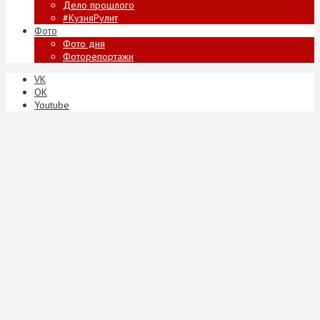
Дело прошлого
#КузняРулит
Фото
Фото дня
Фоторепортажи
VK
ОК
Youtube