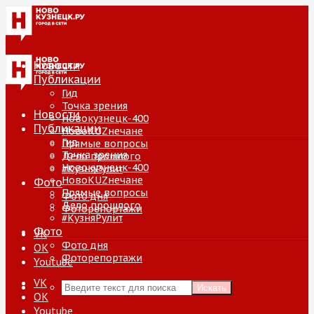
Новости
Публикации
Гид
Точка зрения
Новости
Новокузнецк-400
Публикации
НовоKUZнечане
Гид
Прямые вопросы
Точка зрения
Дело прошлого
Новокузнецк-400
#КузняРулит
НовоKUZнечане
Фото
Прямые вопросы
Фото дня
Дело прошлого
Фоторепортажи
#КузняРулит
Фото
VK
Фото дня
ОК
Фоторепортажи
Youtube
VK
Искать
ОК
Youtube