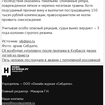
Последствия оказались тяжелыми: сломанные рёбра,
повреждённое лёгкое и черепно-мозговая травма. Хотя
подсудимый признал вину и выплатил пострадавшему 150
тысяч рублей компенсации, правоохранители не могли
проявить снисхождение.
Учитывая особо опасный рецидив, судья вынес вердикт — 3
года колонии строгого режима.
Источник:
sibdepo.ru
Фото: архив Сибдепо.
СК возбудил «уголовку» после пропажи в Кузбассе двоих
детей из приюта
Пять человек пострадали в аварии с популярной россиянкой
Учредитель — ООО «Онлайн-журнал «Сибдепо».
Главный редактор - Макаров Г.Н.
Наши контакты:
news@novokuznetsk.ru