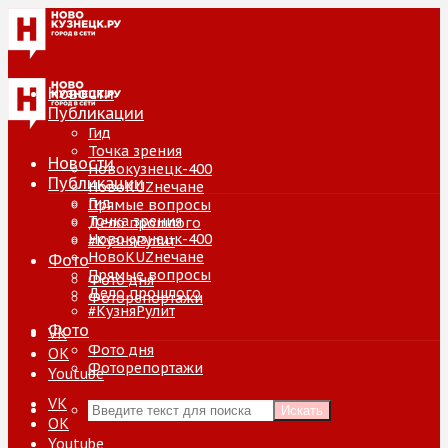
Новости
Публикации
Гид
Точка зрения
Новости
Новокузнецк-400
Публикации
НовоKUZнечане
Гид
Прямые вопросы
Точка зрения
Дело прошлого
Новокузнецк-400
#КузняРулит
НовоKUZнечане
Фото
Прямые вопросы
Фото дня
Дело прошлого
Фоторепортажи
#КузняРулит
Фото
VK
Фото дня
ОК
Фоторепортажи
Youtube
VK
Искать
ОК
Youtube