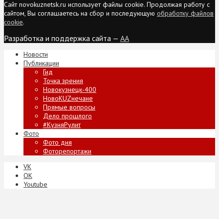
Сайт novokuznetsk.ru использует файлы cookie. Продолжая работу с
сайтом, Вы соглашаетесь на сбор и последующую
обработку файлов
cookie
.
Разработка и поддержка сайта —
AA
Новости
Публикации
Гид
Точка зрения
Новокузнецк-400
НовоKUZнечане
Прямые вопросы
Дело прошлого
#КузняРулит
Фото
Фото дня
Фоторепортажи
VK
ОК
Youtube