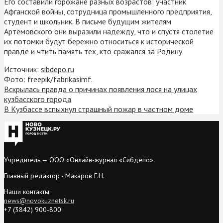
Его составили горожане разных возрастов: участник
Афганской войны, сотрудница промышленного предприятия,
студент и школьник. В письме будущим жителям
Артёмовского они выразили надежду, что и спустя столетие
их потомки будут бережно относиться к исторической
правде и чтить память тех, кто сражался за Родину.
Источник:
sibdepo.ru
Фото: freepik/fabrikasimf.
Вскрылась правда о причинах появления лося на улицах
кузбасского города
В Кузбассе вспыхнул страшный пожар в частном доме
Учредитель — ООО «Онлайн-журнал «Сибдепо».
Главный редактор - Макаров Г.Н.
Наши контакты:
news@novokuznetsk.ru
+7 (3842) 900-800