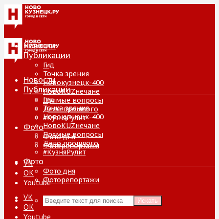
Новости
Публикации
Гид
Точка зрения
Новости
Новокузнецк-400
Публикации
НовоKUZнечане
Гид
Прямые вопросы
Точка зрения
Дело прошлого
Новокузнецк-400
#КузняРулит
НовоKUZнечане
Фото
Прямые вопросы
Фото дня
Дело прошлого
Фоторепортажи
#КузняРулит
Фото
VK
Фото дня
ОК
Фоторепортажи
Youtube
VK
Искать
ОК
Youtube