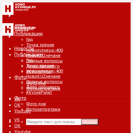
Новости
Публикации
Гид
Точка зрения
Новости
Новокузнецк-400
Публикации
НовоKUZнечане
Гид
Прямые вопросы
Точка зрения
Дело прошлого
Новокузнецк-400
#КузняРулит
НовоKUZнечане
Фото
Прямые вопросы
Фото дня
Дело прошлого
Фоторепортажи
#КузняРулит
Фото
VK
Фото дня
ОК
Фоторепортажи
Youtube
VK
Искать
ОК
Youtube