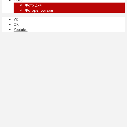
Фото дня
Фоторепортажи
VK
ОК
Youtube