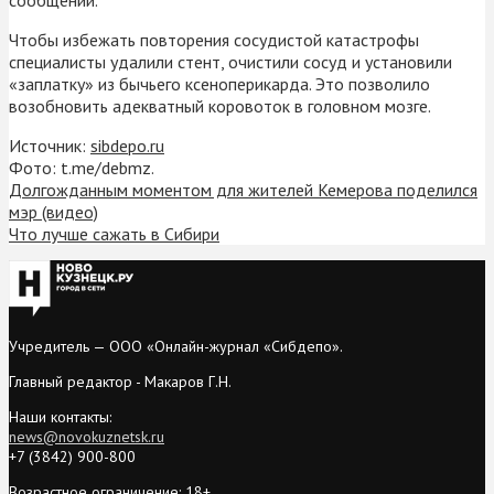
Чтобы избежать повторения сосудистой катастрофы
специалисты удалили стент, очистили сосуд и установили
«заплатку» из бычьего ксеноперикарда. Это позволило
возобновить адекватный коровоток в головном мозге.
Источник:
sibdepo.ru
Фото: t.me/debmz.
Долгожданным моментом для жителей Кемерова поделился
мэр (видео)
Что лучше сажать в Сибири
Учредитель — ООО «Онлайн-журнал «Сибдепо».
Главный редактор - Макаров Г.Н.
Наши контакты:
news@novokuznetsk.ru
+7 (3842) 900-800
Возрастное ограничение: 18+