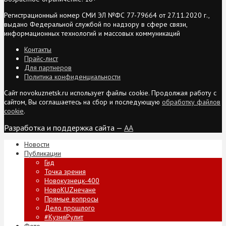
Регистрационный номер СМИ ЭЛ №ФС 77-79664 от 27.11.2020 г.,
выдано Федеральной службой по надзору в сфере связи,
информационных технологий и массовых коммуникаций
Контакты
Прайс-лист
Для партнеров
Политика конфиденциальности
Сайт novokuznetsk.ru использует файлы cookie. Продолжая работу с
сайтом, Вы соглашаетесь на сбор и последующую
обработку файлов
cookie
.
Разработка и поддержка сайта —
AA
Новости
Публикации
Гид
Точка зрения
Новокузнецк-400
НовоKUZнечане
Прямые вопросы
Дело прошлого
#КузняРулит
Фото