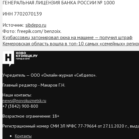
ГЕНЕРАЛЬНАЯ ЛИЦЕНЗИЯ БАНКА РОССИИ № 1000
ИНН 7702070139
Источник:
sibdepo.ru
Фото: freepik.com/ benzoix.
Кузбассовец затонировал окна на машине — получил штраф
Кемеровская область вошла в топ-10 самых «семейных» регио
Учредитель — ООО «Онлайн-журнал «Сибдепо».
Главный редактор - Макаров Г.Н.
Наши контакты:
news@novokuznetsk.ru
+7 (3842) 900-800
Возрастное ограничение: 18+
Регистрационный номер СМИ ЭЛ №ФС 77-79664 от 27.11.2020 г., выд
Контакты