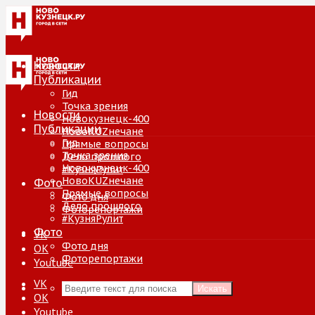
Новости
Публикации
Гид
Точка зрения
Новости
Новокузнецк-400
Публикации
НовоKUZнечане
Гид
Прямые вопросы
Точка зрения
Дело прошлого
Новокузнецк-400
#КузняРулит
НовоKUZнечане
Фото
Прямые вопросы
Фото дня
Дело прошлого
Фоторепортажи
#КузняРулит
Фото
VK
Фото дня
ОК
Фоторепортажи
Youtube
VK
Искать
ОК
Youtube