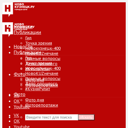
Новости
Публикации
Гид
Точка зрения
Новости
Новокузнецк-400
Публикации
НовоKUZнечане
Гид
Прямые вопросы
Точка зрения
Дело прошлого
Новокузнецк-400
#КузняРулит
НовоKUZнечане
Фото
Прямые вопросы
Фото дня
Дело прошлого
Фоторепортажи
#КузняРулит
Фото
VK
Фото дня
ОК
Фоторепортажи
Youtube
VK
Искать
ОК
Youtube