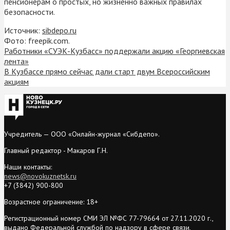
пенсионерам о простых, но жизненно важных правилах
безопасности.
Источник:
sibdepo.ru
Фото: freepik.com.
Работники «СУЭК-Кузбасс» поддержали акцию «Георгиевская
лента»
В Кузбассе прямо сейчас дали старт двум Всероссийским
акциям
Учредитель — ООО «Онлайн-журнал «Сибдепо».
Главный редактор - Макаров Г.Н.
Наши контакты:
news@novokuznetsk.ru
+7 (3842) 900-800
Возрастное ограничение: 18+
Регистрационный номер СМИ ЭЛ №ФС 77-79664 от 27.11.2020 г.,
выдано Федеральной службой по надзору в сфере связи,