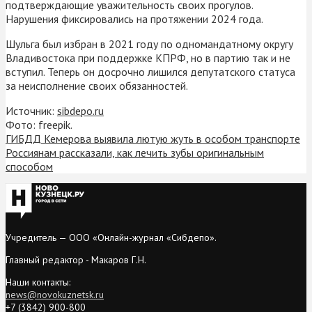
подтверждающие уважительность своих прогулов.
Нарушения фиксировались на протяжении 2024 года.
Шульга был избран в 2021 году по одномандатному округу
Владивостока при поддержке КПРФ, но в партию так и не
вступил. Теперь он досрочно лишился депутатского статуса
за неисполнение своих обязанностей.
Источник:
sibdepo.ru
Фото: freepik.
ГИБДД Кемерова выявила лютую жуть в особом транспорте
Россиянам рассказали, как лечить зубы оригинальным
способом
Учредитель — ООО «Онлайн-журнал «Сибдепо».
Главный редактор - Макаров Г.Н.
Наши контакты:
news@novokuznetsk.ru
+7 (3842) 900-800