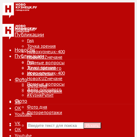
Новости
Публикации
Гид
Точка зрения
Новости
Новокузнецк-400
Публикации
НовоKUZнечане
Гид
Прямые вопросы
Точка зрения
Дело прошлого
Новокузнецк-400
#КузняРулит
НовоKUZнечане
Фото
Прямые вопросы
Фото дня
Дело прошлого
Фоторепортажи
#КузняРулит
Фото
VK
Фото дня
ОК
Фоторепортажи
Youtube
VK
Искать
ОК
Youtube