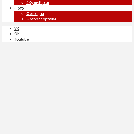
#КузняРулит
Фото
Фото дня
Фоторепортажи
VK
ОК
Youtube