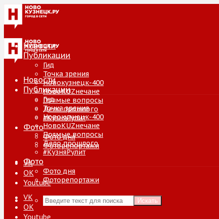
Новости
Публикации
Гид
Точка зрения
Новости
Новокузнецк-400
Публикации
НовоKUZнечане
Гид
Прямые вопросы
Точка зрения
Дело прошлого
Новокузнецк-400
#КузняРулит
НовоKUZнечане
Фото
Прямые вопросы
Фото дня
Дело прошлого
Фоторепортажи
#КузняРулит
Фото
VK
Фото дня
ОК
Фоторепортажи
Youtube
VK
Искать
ОК
Youtube