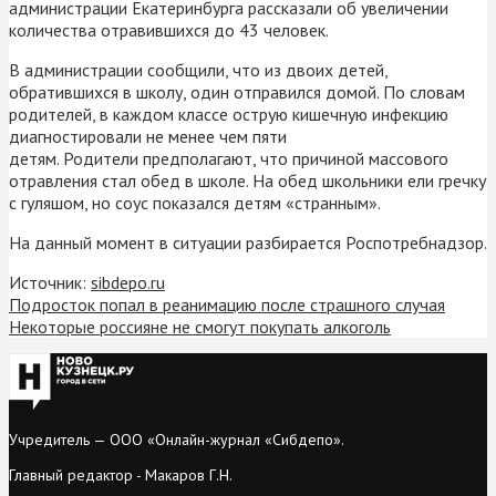
администрации Екатеринбурга рассказали об увеличении
количества отравившихся до 43 человек.
В администрации сообщили, что из двоих детей,
обратившихся в школу, один отправился домой. По словам
родителей, в каждом классе острую кишечную инфекцию
диагностировали не менее чем пяти
детям. Родители предполагают, что причиной массового
отравления стал обед в школе. На обед школьники ели гречку
с гуляшом, но соус показался детям «странным».
На данный момент в ситуации разбирается Роспотребнадзор.
Источник:
sibdepo.ru
Подросток попал в реанимацию после страшного случая
Некоторые россияне не смогут покупать алкоголь
Учредитель — ООО «Онлайн-журнал «Сибдепо».
Главный редактор - Макаров Г.Н.