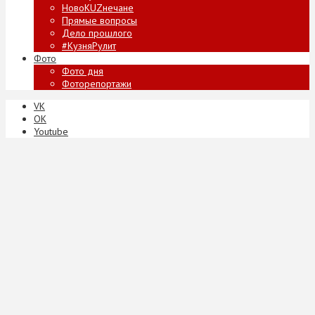
НовоKUZнечане
Прямые вопросы
Дело прошлого
#КузняРулит
Фото
Фото дня
Фоторепортажи
VK
ОК
Youtube