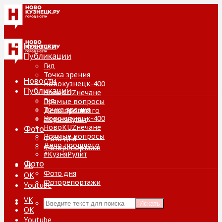
Новости
Публикации
Гид
Точка зрения
Новости
Новокузнецк-400
Публикации
НовоKUZнечане
Гид
Прямые вопросы
Точка зрения
Дело прошлого
Новокузнецк-400
#КузняРулит
НовоKUZнечане
Фото
Прямые вопросы
Фото дня
Дело прошлого
Фоторепортажи
#КузняРулит
Фото
VK
Фото дня
ОК
Фоторепортажи
Youtube
VK
Искать
ОК
Youtube