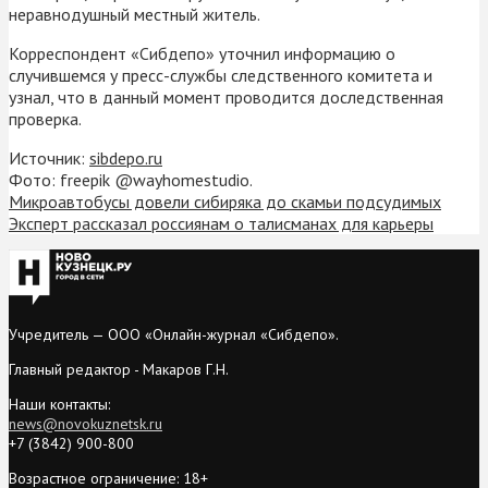
неравнодушный местный житель.
Корреспондент «Сибдепо» уточнил информацию о
случившемся у пресс-службы следственного комитета и
узнал, что в данный момент проводится доследственная
проверка.
Источник:
sibdepo.ru
Фото: freepik @wayhomestudio.
Микроавтобусы довели сибиряка до скамьи подсудимых
Эксперт рассказал россиянам о талисманах для карьеры
Учредитель — ООО «Онлайн-журнал «Сибдепо».
Главный редактор - Макаров Г.Н.
Наши контакты:
news@novokuznetsk.ru
+7 (3842) 900-800
Возрастное ограничение: 18+