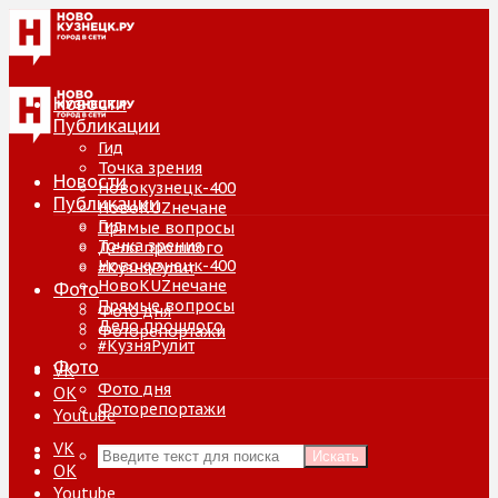
Новости
Публикации
Гид
Точка зрения
Новости
Новокузнецк-400
Публикации
НовоKUZнечане
Гид
Прямые вопросы
Точка зрения
Дело прошлого
Новокузнецк-400
#КузняРулит
НовоKUZнечане
Фото
Прямые вопросы
Фото дня
Дело прошлого
Фоторепортажи
#КузняРулит
Фото
VK
Фото дня
ОК
Фоторепортажи
Youtube
VK
Искать
ОК
Youtube