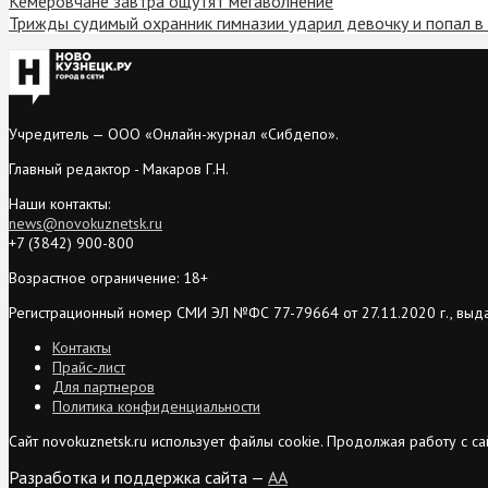
Кемеровчане завтра ощутят мегаволнение
Трижды судимый охранник гимназии ударил девочку и попал в
Учредитель — ООО «Онлайн-журнал «Сибдепо».
Главный редактор - Макаров Г.Н.
Наши контакты:
news@novokuznetsk.ru
+7 (3842) 900-800
Возрастное ограничение: 18+
Регистрационный номер СМИ ЭЛ №ФС 77-79664 от 27.11.2020 г., выд
Контакты
Прайс-лист
Для партнеров
Политика конфиденциальности
Сайт novokuznetsk.ru использует файлы cookie. Продолжая работу с 
Разработка и поддержка сайта —
AA