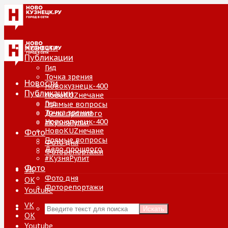
Новости
Публикации
Гид
Точка зрения
Новости
Новокузнецк-400
Публикации
НовоKUZнечане
Гид
Прямые вопросы
Точка зрения
Дело прошлого
Новокузнецк-400
#КузняРулит
НовоKUZнечане
Фото
Прямые вопросы
Фото дня
Дело прошлого
Фоторепортажи
#КузняРулит
Фото
VK
Фото дня
ОК
Фоторепортажи
Youtube
VK
Искать
ОК
Youtube