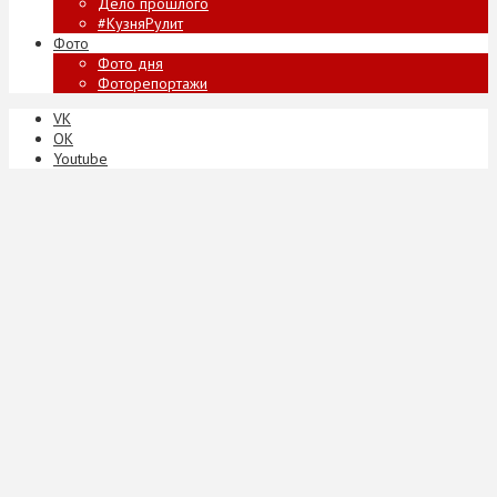
Дело прошлого
#КузняРулит
Фото
Фото дня
Фоторепортажи
VK
ОК
Youtube