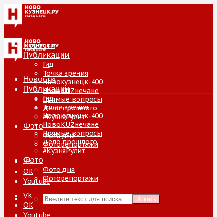
Новости
Публикации
Гид
Точка зрения
Новости
Новокузнецк-400
Публикации
НовоKUZнечане
Гид
Прямые вопросы
Точка зрения
Дело прошлого
Новокузнецк-400
#КузняРулит
НовоKUZнечане
Фото
Прямые вопросы
Фото дня
Дело прошлого
Фоторепортажи
#КузняРулит
Фото
VK
Фото дня
ОК
Фоторепортажи
Youtube
VK
Искать
ОК
Youtube