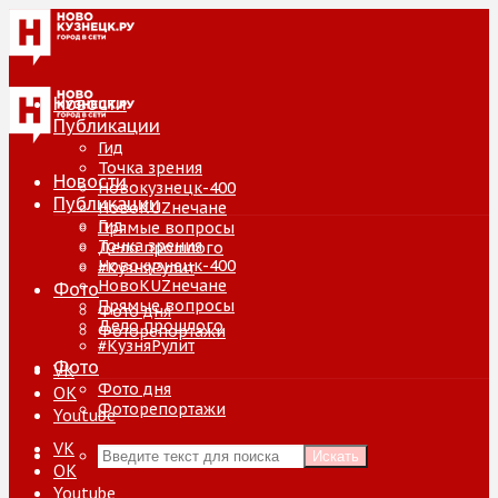
Новости
Публикации
Гид
Точка зрения
Новости
Новокузнецк-400
Публикации
НовоKUZнечане
Гид
Прямые вопросы
Точка зрения
Дело прошлого
Новокузнецк-400
#КузняРулит
НовоKUZнечане
Фото
Прямые вопросы
Фото дня
Дело прошлого
Фоторепортажи
#КузняРулит
Фото
VK
Фото дня
ОК
Фоторепортажи
Youtube
VK
Искать
ОК
Youtube