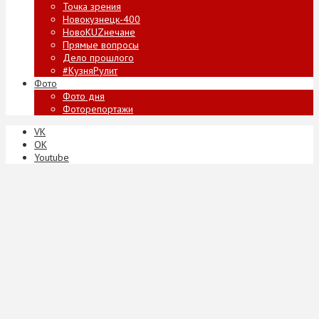
Точка зрения
Новокузнецк-400
НовоKUZнечане
Прямые вопросы
Дело прошлого
#КузняРулит
Фото
Фото дня
Фоторепортажи
VK
ОК
Youtube