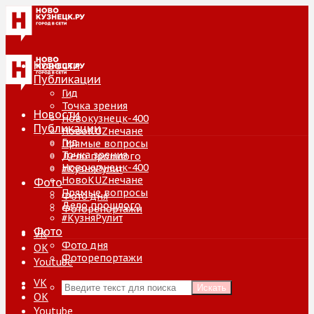
Новости
Публикации
Гид
Точка зрения
Новости
Новокузнецк-400
Публикации
НовоKUZнечане
Гид
Прямые вопросы
Точка зрения
Дело прошлого
Новокузнецк-400
#КузняРулит
НовоKUZнечане
Фото
Прямые вопросы
Фото дня
Дело прошлого
Фоторепортажи
#КузняРулит
Фото
VK
Фото дня
ОК
Фоторепортажи
Youtube
VK
Искать
ОК
Youtube