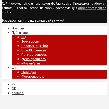
Сайт novokuznetsk.ru использует файлы cookie. Продолжая работу с
сайтом, Вы соглашаетесь на сбор и последующую
обработку файлов
cookie
.
Разработка и поддержка сайта —
AA
Новости
Публикации
Гид
Точка зрения
Новокузнецк-400
НовоKUZнечане
Прямые вопросы
Дело прошлого
#КузняРулит
Фото
Фото дня
Фоторепортажи
VK
ОК
Youtube