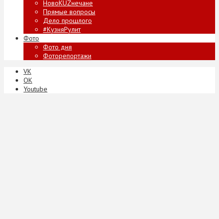
НовоKUZнечане
Прямые вопросы
Дело прошлого
#КузняРулит
Фото
Фото дня
Фоторепортажи
VK
ОК
Youtube