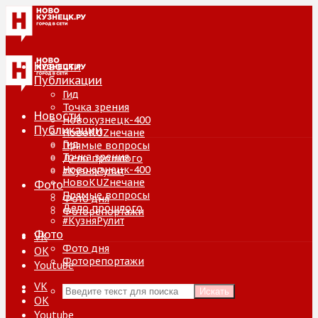
Новости
Публикации
Гид
Точка зрения
Новости
Новокузнецк-400
Публикации
НовоKUZнечане
Гид
Прямые вопросы
Точка зрения
Дело прошлого
Новокузнецк-400
#КузняРулит
НовоKUZнечане
Фото
Прямые вопросы
Фото дня
Дело прошлого
Фоторепортажи
#КузняРулит
Фото
VK
Фото дня
ОК
Фоторепортажи
Youtube
VK
Искать
ОК
Youtube