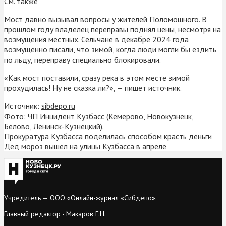
См. также
Мост давно вызывал вопросы у жителей Поломошного. В
прошлом году владелец переправы поднял цены, несмотря на
возмущения местных. Сельчане в декабре 2024 года
возмущённо писали, что зимой, когда люди могли бы ездить
по льду, переправу специально блокировали.
«Как мост поставили, сразу река в этом месте зимой
прохудилась! Ну не сказка ли?», — пишет источник.
Источник:
sibdepo.ru
Фото: ЧП Инцидент Кузбасс (Кемерово, Новокузнецк,
Белово, Ленинск-Кузнецкий).
Прокуратура Кузбасса поделилась способом красть деньги
Дед мороз вышел на улицы Кузбасса в апреле
Учредитель — ООО «Онлайн-журнал «Сибдепо».
Главный редактор - Макаров Г.Н.