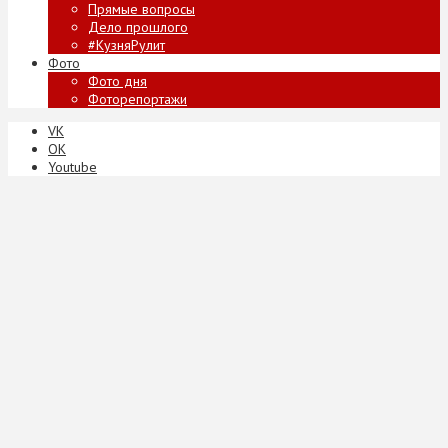
Прямые вопросы
Дело прошлого
#КузняРулит
Фото
Фото дня
Фоторепортажи
VK
ОК
Youtube