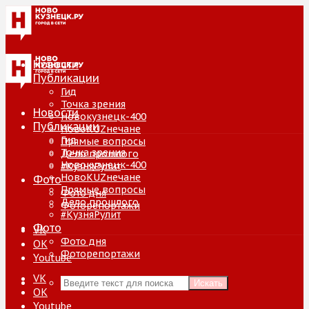
Новости
Публикации
Гид
Точка зрения
Новости
Новокузнецк-400
Публикации
НовоKUZнечане
Гид
Прямые вопросы
Точка зрения
Дело прошлого
Новокузнецк-400
#КузняРулит
НовоKUZнечане
Фото
Прямые вопросы
Фото дня
Дело прошлого
Фоторепортажи
#КузняРулит
Фото
VK
Фото дня
ОК
Фоторепортажи
Youtube
VK
Искать
ОК
Youtube