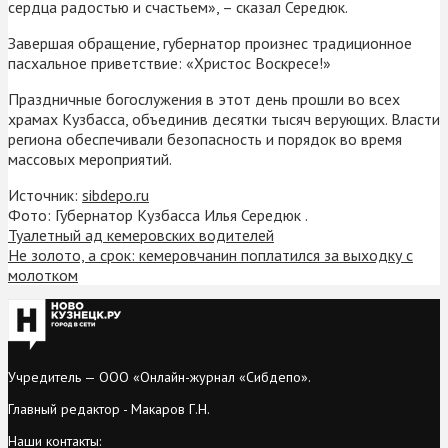
сердца радостью и счастьем», – сказал Середюк.
Завершая обращение, губернатор произнес традиционное
пасхальное приветствие: «Христос Воскресе!»
Праздничные богослужения в этот день прошли во всех
храмах Кузбасса, объединив десятки тысяч верующих. Власти
региона обеспечивали безопасность и порядок во время
массовых мероприятий.
Источник:
sibdepo.ru
Фото: Губернатор Кузбасса Илья Середюк .
Туалетный ад кемеровских водителей
Не золото, а срок: кемеровчанин поплатился за выходку с
молотком
Учредитель — ООО «Онлайн-журнал «Сибдепо».
Главный редактор - Макаров Г.Н.
Наши контакты: