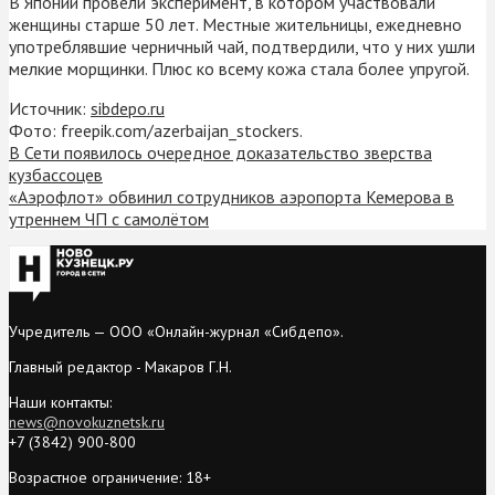
В Японии провели эксперимент, в котором участвовали
женщины старше 50 лет. Местные жительницы, ежедневно
употреблявшие черничный чай, подтвердили, что у них ушли
мелкие морщинки. Плюс ко всему кожа стала более упругой.
Источник:
sibdepo.ru
Фото: freepik.com/azerbaijan_stockers.
В Сети появилось очередное доказательство зверства
кузбассоцев
«Аэрофлот» обвинил сотрудников аэропорта Кемерова в
утреннем ЧП с самолётом
Учредитель — ООО «Онлайн-журнал «Сибдепо».
Главный редактор - Макаров Г.Н.
Наши контакты:
news@novokuznetsk.ru
+7 (3842) 900-800
Возрастное ограничение: 18+