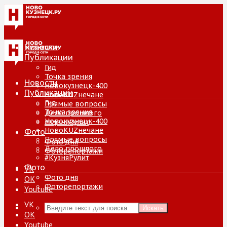
Новости
Публикации
Гид
Точка зрения
Новости
Новокузнецк-400
Публикации
НовоKUZнечане
Гид
Прямые вопросы
Точка зрения
Дело прошлого
Новокузнецк-400
#КузняРулит
НовоKUZнечане
Фото
Прямые вопросы
Фото дня
Дело прошлого
Фоторепортажи
#КузняРулит
Фото
VK
Фото дня
ОК
Фоторепортажи
Youtube
VK
Искать
ОК
Youtube