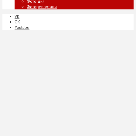
Фото дня
Фоторепортажи
VK
ОК
Youtube