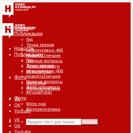
Новости
Публикации
Гид
Точка зрения
Новости
Новокузнецк-400
Публикации
НовоKUZнечане
Гид
Прямые вопросы
Точка зрения
Дело прошлого
Новокузнецк-400
#КузняРулит
НовоKUZнечане
Фото
Прямые вопросы
Фото дня
Дело прошлого
Фоторепортажи
#КузняРулит
Фото
VK
Фото дня
ОК
Фоторепортажи
Youtube
VK
Искать
ОК
Youtube