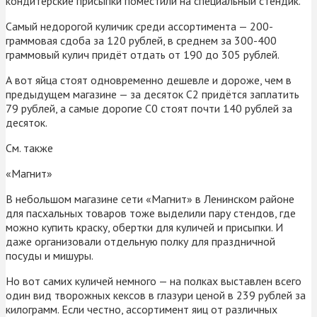
кондитерские присыпки поместили на специальный стендик.
Самый недорогой куличик среди ассортимента — 200-
граммовая сдоба за 120 рублей, в среднем за 300-400
граммовый кулич придёт отдать от 190 до 305 рублей.
А вот яйца стоят одновременно дешевле и дороже, чем в
предыдущем магазине — за десяток С2 придётся заплатить
79 рублей, а самые дорогие С0 стоят почти 140 рублей за
десяток.
См. также
«Магнит»
В небольшом магазине сети «Магнит» в Ленинском районе
для пасхальных товаров тоже выделили пару стендов, где
можно купить краску, обертки для куличей и присыпки. И
даже организовали отдельную полку для праздничной
посуды и мишуры.
Но вот самих куличей немного — на полках выставлен всего
один вид творожных кексов в глазури ценой в 239 рублей за
килограмм. Если честно, ассортимент яиц от различных