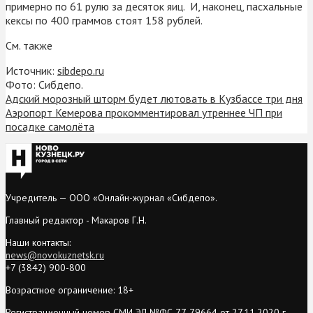
примерно по 61 рулю за десяток яиц. И, наконец, пасхальные
кексы по 400 граммов стоят 158 рублей.
См. также
Источник:
sibdepo.ru
Фото: Сибдепо.
Адский морозный шторм будет лютовать в Кузбассе три дня
Аэропорт Кемерова прокомментировал утреннее ЧП при
посадке самолёта
Учредитель — ООО «Онлайн-журнал «Сибдепо».
Главный редактор - Макаров Г.Н.
Наши контакты:
news@novokuznetsk.ru
+7 (3842) 900-800
Возрастное ограничение: 18+
Регистрационный номер СМИ ЭЛ №ФС 77-79664 от 27.11.2020 г.,