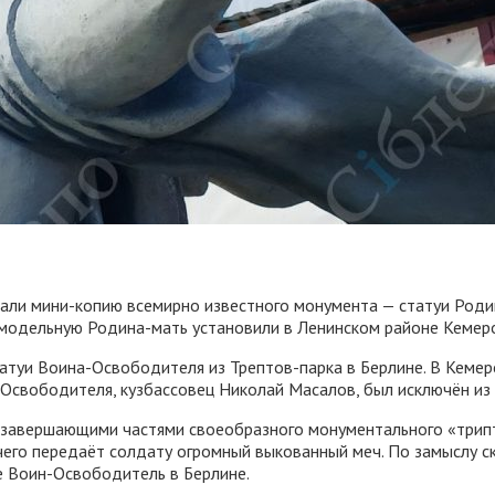
али мини-копию всемирно известного монумента — статуи Роди
амодельную Родина-мать установили в Ленинском районе Кемеро
атуи Воина-Освободителя из Трептов-парка в Берлине. В Кемеро
-Освободителя, кузбассовец Николай Масалов, был исключён из
 завершающими частями своеобразного монументального «трипт
чего передаёт солдату огромный выкованный меч. По замыслу с
е Воин-Освободитель в Берлине.