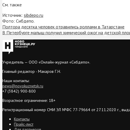
См. также
Источник:
sibdepo.ru
Фото: Сибдепо.
Полтора десятка человек отравились роллами в Татарстане
В Петербурге малыш получил химический ожог на детской пл
Учредитель — ООО «Онлайн-журнал «Сибдепо».
Главный редактор - Макаров Г.Н.
Наши контакты:
news@novokuznetsk.ru
+7 (3842) 900-800
Возрастное ограничение: 18+
Регистрационный номер СМИ ЭЛ №ФС 77-79664 от 27.11.2020 г., выд
Контакты
Прайс-лист
Для партнеров