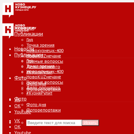
Новости
Публикации
Гид
Точка зрения
Новости
Новокузнецк-400
Публикации
НовоKUZнечане
Гид
Прямые вопросы
Точка зрения
Дело прошлого
Новокузнецк-400
#КузняРулит
НовоKUZнечане
Фото
Прямые вопросы
Фото дня
Дело прошлого
Фоторепортажи
#КузняРулит
Фото
VK
Фото дня
ОК
Фоторепортажи
Youtube
VK
Искать
ОК
Youtube