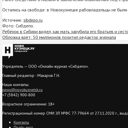
Остались на свободе: в Новокузнецке рабовладельцы не был
Источник:
sibdepo.ru
Фото: Сибдепо.
Ребёнок в Сибири видел, как мать зарубила его братьев и сест
Обложка врёт: 50 миллионов похитил редактор журнала
Учредитель — ООО «Онлайн-журнал «Сибдепо».
Главный редактор - Макаров Г.Н.
Наши контакты:
news@novokuznetsk.ru
+7 (3842) 900-800
Возрастное ограничение: 18+
Регистрационный номер СМИ ЭЛ №ФС 77-79664 от 27.11.2020 г., выд
Контакты
Прайс-лист