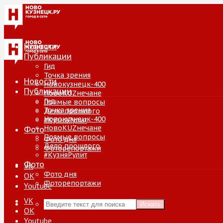
Новости
Публикации
Гид
Точка зрения
Новости
Новокузнецк-400
Публикации
НовоKUZнечане
Гид
Прямые вопросы
Точка зрения
Дело прошлого
Новокузнецк-400
#КузняРулит
НовоKUZнечане
Фото
Прямые вопросы
Фото дня
Дело прошлого
Фоторепортажи
#КузняРулит
Фото
VK
Фото дня
ОК
Фоторепортажи
Youtube
VK
Искать
ОК
Youtube