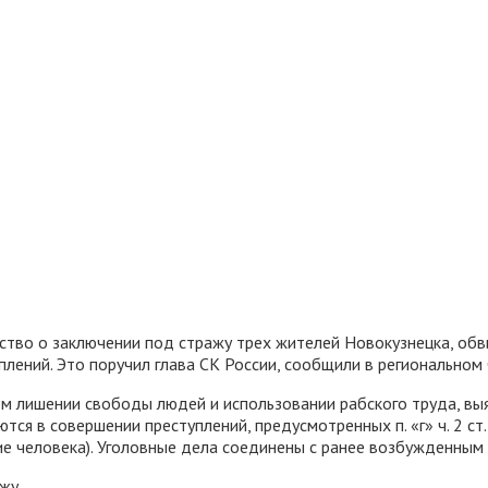
ство о заключении под стражу трех жителей Новокузнецка, об
лений. Это поручил глава СК России, сообщили в региональном 
ом лишении свободы людей и использовании рабского труда, в
ся в совершении преступлений, предусмотренных п. «г» ч. 2 ст.
ищение человека). Уголовные дела соединены с ранее возбужденны
жу.