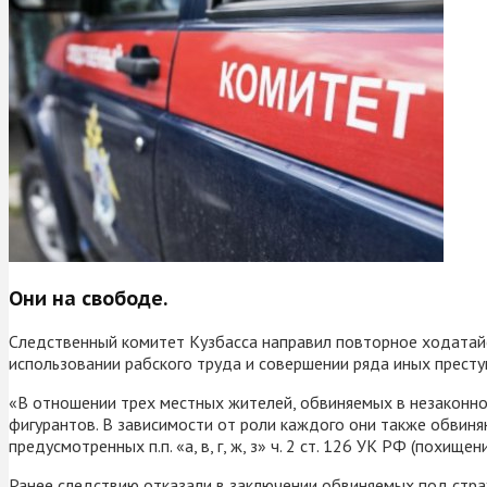
Они на свободе.
Следственный комитет Кузбасса направил повторное ходатай
использовании рабского труда и совершении ряда иных преступ
«В отношении трех местных жителей, обвиняемых в незаконн
фигурантов. В зависимости от роли каждого они также обвиняют
предусмотренных п.п. «а, в, г, ж, з» ч. 2 ст. 126 УК РФ (пох
Ранее следствию отказали в заключении обвиняемых под стра