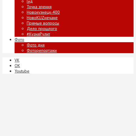
Гид
Точка зрения
Новокузнецк-400
НовоKUZнечане
Прямые вопросы
Дело прошлого
#КузняРулит
Фото
Фото дня
Фоторепортажи
VK
ОК
Youtube