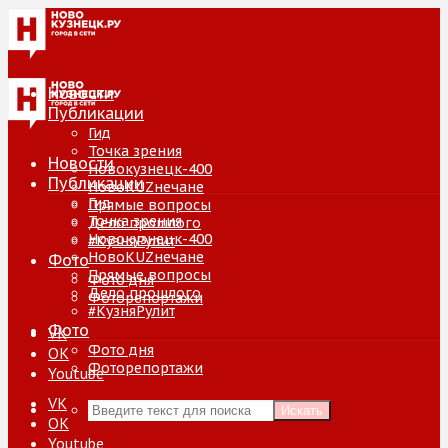
Новости
Публикации
Гид
Точка зрения
Новости
Новокузнецк-400
Публикации
НовоKUZнечане
Гид
Прямые вопросы
Точка зрения
Дело прошлого
Новокузнецк-400
#КузняРулит
НовоKUZнечане
Фото
Прямые вопросы
Фото дня
Дело прошлого
Фоторепортажи
#КузняРулит
Фото
VK
Фото дня
ОК
Фоторепортажи
Youtube
VK
Искать
ОК
Youtube