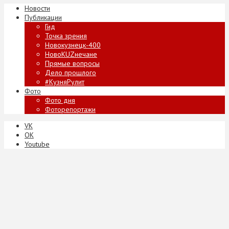
Новости
Публикации
Гид
Точка зрения
Новокузнецк-400
НовоKUZнечане
Прямые вопросы
Дело прошлого
#КузняРулит
Фото
Фото дня
Фоторепортажи
VK
ОК
Youtube