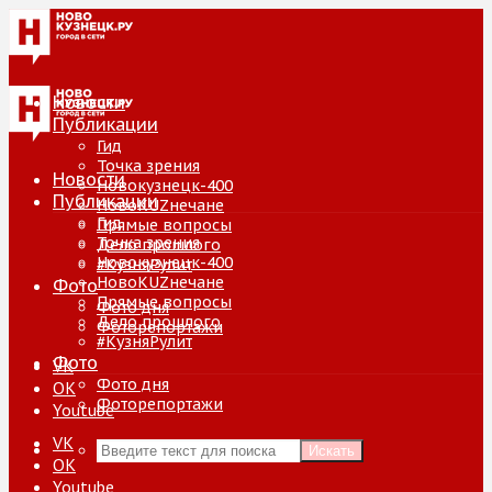
Новости
Публикации
Гид
Точка зрения
Новости
Новокузнецк-400
Публикации
НовоKUZнечане
Гид
Прямые вопросы
Точка зрения
Дело прошлого
Новокузнецк-400
#КузняРулит
НовоKUZнечане
Фото
Прямые вопросы
Фото дня
Дело прошлого
Фоторепортажи
#КузняРулит
Фото
VK
Фото дня
ОК
Фоторепортажи
Youtube
VK
Искать
ОК
Youtube