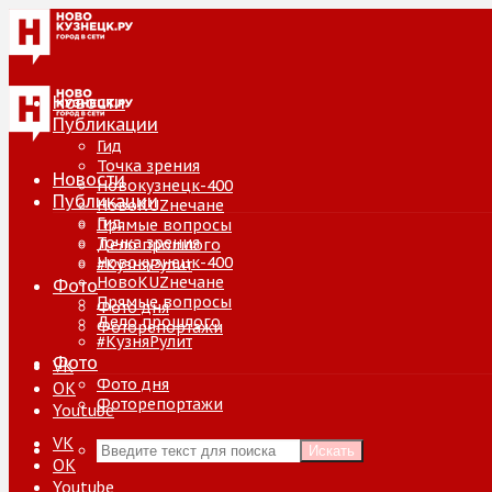
Новости
Публикации
Гид
Точка зрения
Новости
Новокузнецк-400
Публикации
НовоKUZнечане
Гид
Прямые вопросы
Точка зрения
Дело прошлого
Новокузнецк-400
#КузняРулит
НовоKUZнечане
Фото
Прямые вопросы
Фото дня
Дело прошлого
Фоторепортажи
#КузняРулит
Фото
VK
Фото дня
ОК
Фоторепортажи
Youtube
VK
Искать
ОК
Youtube