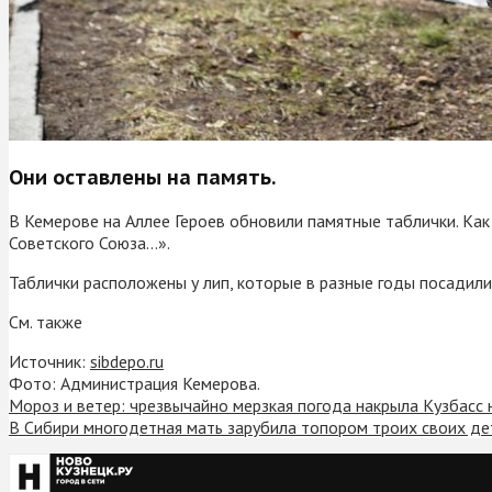
Они оставлены на память.
В Кемерове на Аллее Героев обновили памятные таблички. Ка
Советского Союза…».
Таблички расположены у лип, которые в разные годы посадили
См. также
Источник:
sibdepo.ru
Фото: Администрация Кемерова.
Мороз и ветер: чрезвычайно мерзкая погода накрыла Кузбасс 
В Сибири многодетная мать зарубила топором троих своих де