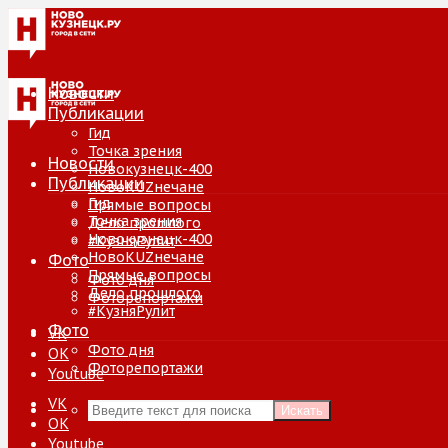
Новости
Публикации
Гид
Точка зрения
Новости
Новокузнецк-400
Публикации
НовоKUZнечане
Гид
Прямые вопросы
Точка зрения
Дело прошлого
Новокузнецк-400
#КузняРулит
НовоKUZнечане
Фото
Прямые вопросы
Фото дня
Дело прошлого
Фоторепортажи
#КузняРулит
Фото
VK
Фото дня
ОК
Фоторепортажи
Youtube
VK
Искать
ОК
Youtube