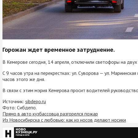
Горожан ждет временное затруднение.
В Кемерове сегодня, 14 апреля, отключили светофоры на двух
C 9 часов утра на перекрестках: ул. Суворова — ул. Мариинска
часов этого же дня.
В связи с этим мэрия Кемерова просит водителей руководств
Источник:
sibdepo.ru
Фото: Сибдепо.
Прямо в авто кузбассовца разгорелся пожар
Из Новосибирска с любовью: как из носов делают носики