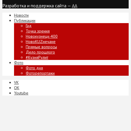
Разработка и поддержка сайта —
AA
Новости
Публикации
Гид
Точка зрения
Новокузнецк-400
НовоKUZнечане
Прямые вопросы
Дело прошлого
#КузняРулит
Фото
Фото дня
Фоторепортажи
VK
ОК
Youtube