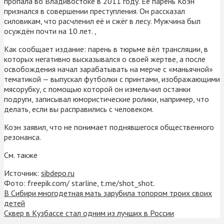
пропала во Владивостоке в 2011 году. Её парень Коэн
признался в совершении преступления. Он рассказал
силовикам, что расчленил её и сжёг в лесу. Мужчина был
осуждён почти на 10 лет. ,
Как сообщает издание: парень в тюрьме вёл трансляции, в
которых негативно высказывался о своей жертве, а после
освобождения начал зарабатывать на мерче с «маньячной»
тематикой — выпускал футболки с принтами, изображающими
мясорубку, с помощью которой он измельчил останки
подруги, записывал юмористические ролики, например, что
делать, если вы расправились с человеком.
Коэн заявил, что не понимает поднявшегося общественного
резонанса.
См. также
Источник:
sibdepo.ru
Фото: freepik.com/ starline, t.me/shot_shot.
В Сибири многодетная мать зарубила топором троих своих
детей
Сквер в Кузбассе стал одним из лучших в России