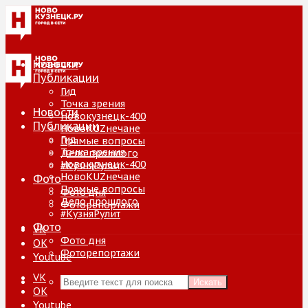
Новости
Публикации
Гид
Точка зрения
Новости
Новокузнецк-400
Публикации
НовоKUZнечане
Гид
Прямые вопросы
Точка зрения
Дело прошлого
Новокузнецк-400
#КузняРулит
НовоKUZнечане
Фото
Прямые вопросы
Фото дня
Дело прошлого
Фоторепортажи
#КузняРулит
Фото
VK
Фото дня
ОК
Фоторепортажи
Youtube
VK
Искать
ОК
Youtube