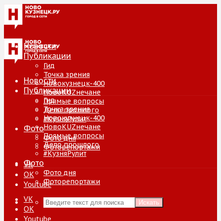
Новости
Публикации
Гид
Точка зрения
Новости
Новокузнецк-400
Публикации
НовоKUZнечане
Гид
Прямые вопросы
Точка зрения
Дело прошлого
Новокузнецк-400
#КузняРулит
НовоKUZнечане
Фото
Прямые вопросы
Фото дня
Дело прошлого
Фоторепортажи
#КузняРулит
Фото
VK
Фото дня
ОК
Фоторепортажи
Youtube
VK
Искать
ОК
Youtube