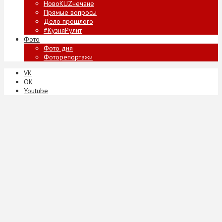
НовоKUZнечане
Прямые вопросы
Дело прошлого
#КузняРулит
Фото
Фото дня
Фоторепортажи
VK
ОК
Youtube