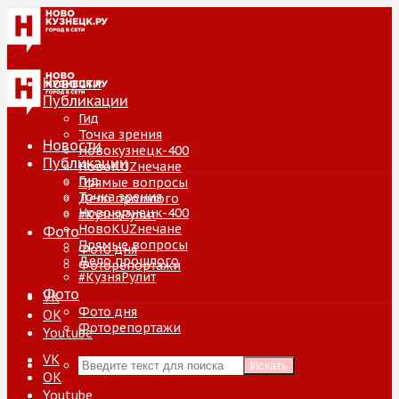
Новости
Публикации
Гид
Точка зрения
Новости
Новокузнецк-400
Публикации
НовоKUZнечане
Гид
Прямые вопросы
Точка зрения
Дело прошлого
Новокузнецк-400
#КузняРулит
НовоKUZнечане
Фото
Прямые вопросы
Фото дня
Дело прошлого
Фоторепортажи
#КузняРулит
Фото
VK
Фото дня
ОК
Фоторепортажи
Youtube
VK
Искать
ОК
Youtube