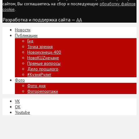
сайтом, Вы соглашаетесь на сбор и последующую
обработку файлов
cookie
.
Разработка и поддержка сайта —
AA
Новости
Публикации
Гид
Точка зрения
Новокузнецк-400
НовоKUZнечане
Прямые вопросы
Дело прошлого
#КузняРулит
Фото
Фото дня
Фоторепортажи
VK
ОК
Youtube