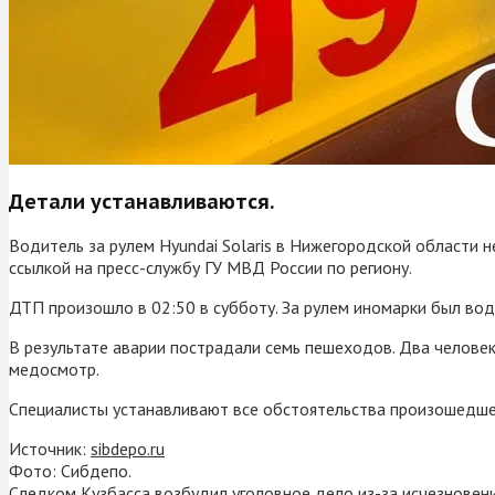
Детали устанавливаются.
Водитель за рулем Hyundai Solaris в Нижегородской области 
ссылкой на пресс-службу ГУ МВД России по региону.
ДТП произошло в 02:50 в субботу. За рулем иномарки был во
В результате аварии пострадали семь пешеходов. Два челов
медосмотр.
Специалисты устанавливают все обстоятельства произошедше
Источник:
sibdepo.ru
Фото: Сибдепо.
Следком Кузбасса возбудил уголовное дело из-за исчезновен