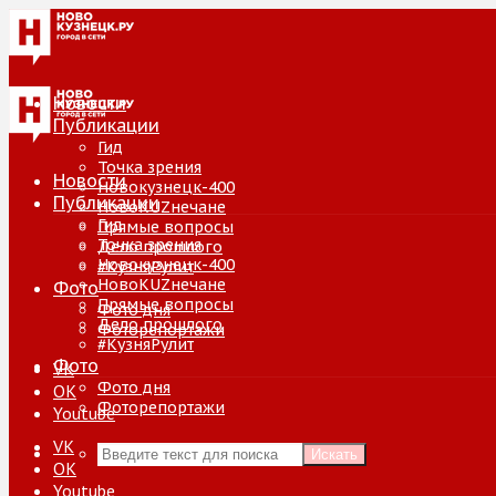
Новости
Публикации
Гид
Точка зрения
Новости
Новокузнецк-400
Публикации
НовоKUZнечане
Гид
Прямые вопросы
Точка зрения
Дело прошлого
Новокузнецк-400
#КузняРулит
НовоKUZнечане
Фото
Прямые вопросы
Фото дня
Дело прошлого
Фоторепортажи
#КузняРулит
Фото
VK
Фото дня
ОК
Фоторепортажи
Youtube
VK
Искать
ОК
Youtube