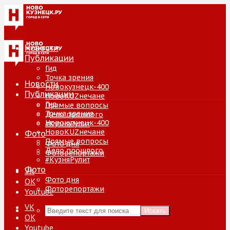
Новости
Публикации
Гид
Точка зрения
Новости
Новокузнецк-400
Публикации
НовоKUZнечане
Гид
Прямые вопросы
Точка зрения
Дело прошлого
Новокузнецк-400
#КузняРулит
НовоKUZнечане
Фото
Прямые вопросы
Фото дня
Дело прошлого
Фоторепортажи
#КузняРулит
Фото
VK
Фото дня
ОК
Фоторепортажи
Youtube
VK
Искать
ОК
Youtube