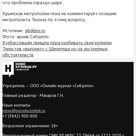
что проблема гораздо шире.
Крымская митрополия пока не комментирует позицию
митрополита Тихона по этому вопросу.
Источник:
sibdepo.ru
Фото: архив Сибдепо.
Кузбассовцам пришла пора разбивать свои копилки
Туристов «выгонят» с Шерегеша из-за экстренных
обстоятельств
Учредитель — ООО «Онлайн-журнал «Сибдепо».
Главный редактор - Макаров Г.Н.
Наши контакты:
news@novokuznetsk.ru
+7 (3842) 900-800
Возрастное ограничение: 18+
Регистрационный номер СМИ ЭЛ №ФС 77-79664 от 27.11.2020 г.,