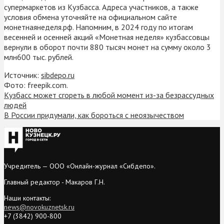
супермаркетов из Кузбасса. Адреса участников, а также
условия обмена уточняйте на официальном сайте
монетнаянеделя.рф. Напомним, в 2024 году по итогам
весенней и осенней акций «Монетная неделя» кузбассовцы
вернули в оборот почти 880 тысяч монет на сумму около 3
млн600 тыс. рублей.
Источник:
sibdepo.ru
Фото: freepik.com.
Кузбасс может сгореть в любой момент из-за безрассудных
людей
В России придумали, как бороться с неоязычеством
Учредитель — ООО «Онлайн-журнал «Сибдепо».
Главный редактор - Макаров Г.Н.
Наши контакты:
news@novokuznetsk.ru
+7 (3842) 900-800