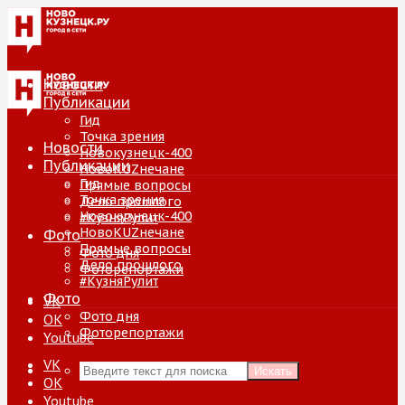
Новости
Публикации
Гид
Точка зрения
Новости
Новокузнецк-400
Публикации
НовоKUZнечане
Гид
Прямые вопросы
Точка зрения
Дело прошлого
Новокузнецк-400
#КузняРулит
НовоKUZнечане
Фото
Прямые вопросы
Фото дня
Дело прошлого
Фоторепортажи
#КузняРулит
Фото
VK
Фото дня
ОК
Фоторепортажи
Youtube
VK
Искать
ОК
Youtube