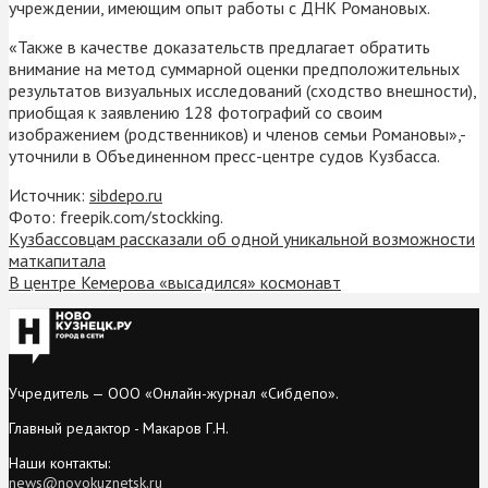
учреждении, имеющим опыт работы с ДНК Романовых.
«Также в качестве доказательств предлагает обратить
внимание на метод суммарной оценки предположительных
результатов визуальных исследований (сходство внешности),
приобщая к заявлению 128 фотографий со своим
изображением (родственников) и членов семьи Романовы»,-
уточнили в Объединенном пресс-центре судов Кузбасса.
Источник:
sibdepo.ru
Фото: freepik.com/stockking.
Кузбассовцам рассказали об одной уникальной возможности
маткапитала
В центре Кемерова «высадился» космонавт
Учредитель — ООО «Онлайн-журнал «Сибдепо».
Главный редактор - Макаров Г.Н.
Наши контакты:
news@novokuznetsk.ru