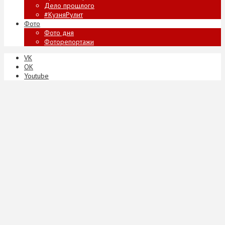
Дело прошлого
#КузняРулит
Фото
Фото дня
Фоторепортажи
VK
ОК
Youtube