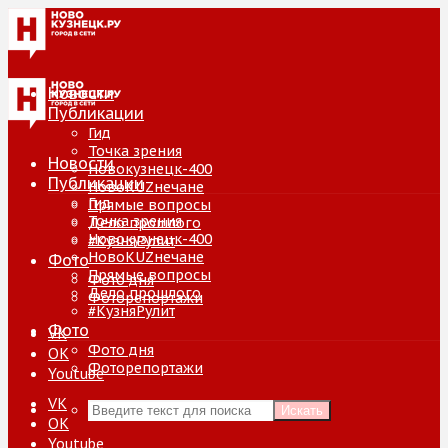
Новости
Публикации
Гид
Точка зрения
Новости
Новокузнецк-400
Публикации
НовоKUZнечане
Гид
Прямые вопросы
Точка зрения
Дело прошлого
Новокузнецк-400
#КузняРулит
НовоKUZнечане
Фото
Прямые вопросы
Фото дня
Дело прошлого
Фоторепортажи
#КузняРулит
Фото
VK
Фото дня
ОК
Фоторепортажи
Youtube
VK
Искать
ОК
Youtube