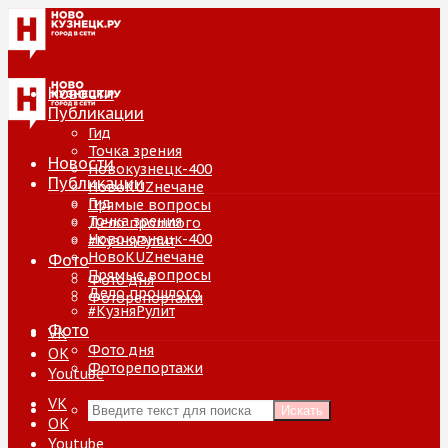
Новости
Публикации
Гид
Точка зрения
Новости
Новокузнецк-400
Публикации
НовоKUZнечане
Гид
Прямые вопросы
Точка зрения
Дело прошлого
Новокузнецк-400
#КузняРулит
НовоKUZнечане
Фото
Прямые вопросы
Фото дня
Дело прошлого
Фоторепортажи
#КузняРулит
Фото
VK
Фото дня
ОК
Фоторепортажи
Youtube
VK
Искать
ОК
Youtube