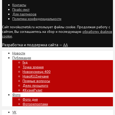
Контакты
Прайс-лист
Для партнеров
Политика конфиденциальности
Сайт novokuznetsk.ru использует файлы cookie. Продолжая работу с
сайтом, Вы соглашаетесь на сбор и последующую
обработку файлов
cookie
.
Разработка и поддержка сайта —
AA
Новости
Публикации
Гид
Точка зрения
Новокузнецк-400
НовоKUZнечане
Прямые вопросы
Дело прошлого
#КузняРулит
Фото
Фото дня
Фоторепортажи
VK