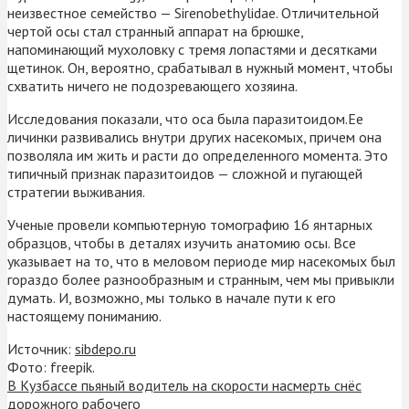
неизвестное семейство — Sirenobethylidae. Отличительной
чертой осы стал странный аппарат на брюшке,
напоминающий мухоловку с тремя лопастями и десятками
щетинок. Он, вероятно, срабатывал в нужный момент, чтобы
схватить ничего не подозревающего хозяина.
Исследования показали, что оса была паразитоидом.Ее
личинки развивались внутри других насекомых, причем она
позволяла им жить и расти до определенного момента. Это
типичный признак паразитоидов — сложной и пугающей
стратегии выживания.
Ученые провели компьютерную томографию 16 янтарных
образцов, чтобы в деталях изучить анатомию осы. Все
указывает на то, что в меловом периоде мир насекомых был
гораздо более разнообразным и странным, чем мы привыкли
думать. И, возможно, мы только в начале пути к его
настоящему пониманию.
Источник:
sibdepo.ru
Фото: freepik.
В Кузбассе пьяный водитель на скорости насмерть снёс
дорожного рабочего