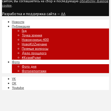
сайтом, Вы соглашаетесь на сбор и последующую
обработку файлов
cookie
.
Разработка и поддержка сайта —
AA
Новости
Публикации
Гид
Точка зрения
Новокузнецк-400
НовоKUZнечане
Прямые вопросы
Дело прошлого
#КузняРулит
Фото
Фото дня
Фоторепортажи
VK
ОК
Youtube