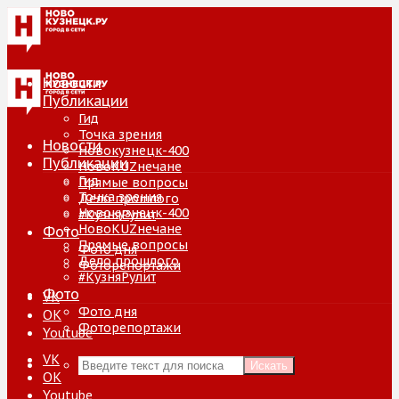
Новости
Публикации
Гид
Точка зрения
Новости
Новокузнецк-400
Публикации
НовоKUZнечане
Гид
Прямые вопросы
Точка зрения
Дело прошлого
Новокузнецк-400
#КузняРулит
НовоKUZнечане
Фото
Прямые вопросы
Фото дня
Дело прошлого
Фоторепортажи
#КузняРулит
Фото
VK
Фото дня
ОК
Фоторепортажи
Youtube
VK
Искать
ОК
Youtube