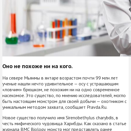
Оно не похоже ни на кого.
На севере Мьянмы в янтаре возрастом почти 99 млн лет
ученые нашли нечто удивительное — осу с устрашающим
«ловчим» брюшком, не похожим ни на одно современное
насекомое. Это существо, по мнению исследователей, могло
быть настоящим монстром для своей добычи — охотником с
уникальным методом захвата, сообщает Pravda.Ru.
Новое существо получило имя Sirenobethylus charybdis, в
честь мифического чудовища Харибды. Как сказано в статье
журнала BMC Biology, монстр мог представлять ранее