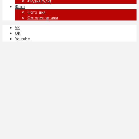
#КузняРулит
Фото
Фото дня
Фоторепортажи
VK
ОК
Youtube