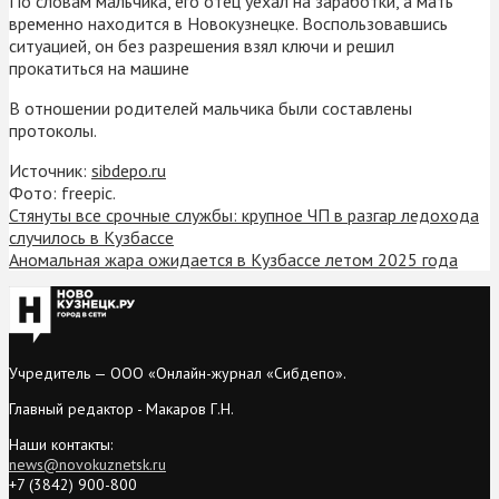
По словам мальчика, его отец уехал на заработки, а мать
временно находится в Новокузнецке. Воспользовавшись
ситуацией, он без разрешения взял ключи и решил
прокатиться на машине
В отношении родителей мальчика были составлены
протоколы.
Источник:
sibdepo.ru
Фото: freepic.
Стянуты все срочные службы: крупное ЧП в разгар ледохода
случилось в Кузбассе
Аномальная жара ожидается в Кузбассе летом 2025 года
Учредитель — ООО «Онлайн-журнал «Сибдепо».
Главный редактор - Макаров Г.Н.
Наши контакты:
news@novokuznetsk.ru
+7 (3842) 900-800