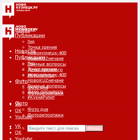
Новости
Публикации
Гид
Точка зрения
Новости
Новокузнецк-400
Публикации
НовоKUZнечане
Гид
Прямые вопросы
Точка зрения
Дело прошлого
Новокузнецк-400
#КузняРулит
НовоKUZнечане
Фото
Прямые вопросы
Фото дня
Дело прошлого
Фоторепортажи
#КузняРулит
Фото
VK
Фото дня
ОК
Фоторепортажи
Youtube
VK
Искать
ОК
Youtube