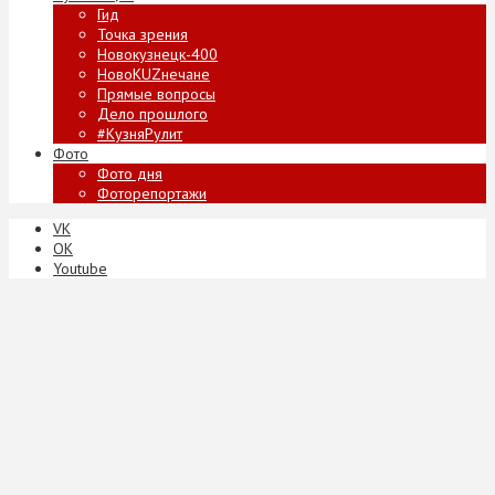
Гид
Точка зрения
Новокузнецк-400
НовоKUZнечане
Прямые вопросы
Дело прошлого
#КузняРулит
Фото
Фото дня
Фоторепортажи
VK
ОК
Youtube