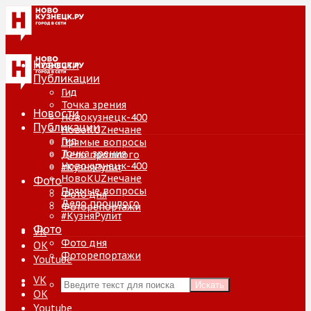
Новости
Публикации
Гид
Точка зрения
Новости
Новокузнецк-400
Публикации
НовоKUZнечане
Гид
Прямые вопросы
Точка зрения
Дело прошлого
Новокузнецк-400
#КузняРулит
НовоKUZнечане
Фото
Прямые вопросы
Фото дня
Дело прошлого
Фоторепортажи
#КузняРулит
Фото
VK
Фото дня
ОК
Фоторепортажи
Youtube
VK
Искать
ОК
Youtube