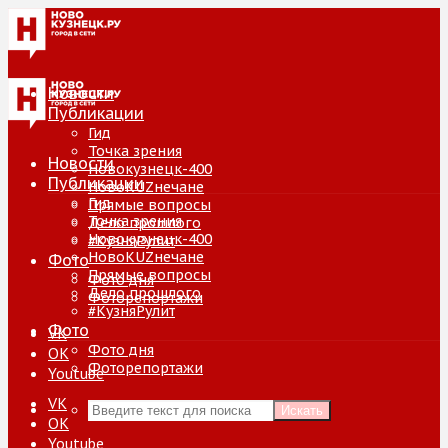
Новости
Публикации
Гид
Точка зрения
Новости
Новокузнецк-400
Публикации
НовоKUZнечане
Гид
Прямые вопросы
Точка зрения
Дело прошлого
Новокузнецк-400
#КузняРулит
НовоKUZнечане
Фото
Прямые вопросы
Фото дня
Дело прошлого
Фоторепортажи
#КузняРулит
Фото
VK
Фото дня
ОК
Фоторепортажи
Youtube
VK
Искать
ОК
Youtube