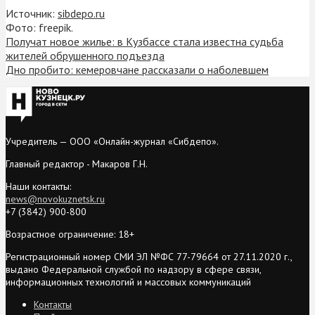
Источник:
sibdepo.ru
Фото: freepik.
Получат новое жилье: в Кузбассе стала известна судьба
жителей обрушенного подъезда
Дно пробито: кемеровчане рассказали о наболевшем
Учредитель — ООО «Онлайн-журнал «Сибдепо».
Главный редактор - Макаров Г.Н.
Наши контакты:
news@novokuznetsk.ru
+7 (3842) 900-800
Возрастное ограничение: 18+
Регистрационный номер СМИ ЭЛ №ФС 77-79664 от 27.11.2020 г.,
выдано Федеральной службой по надзору в сфере связи,
информационных технологий и массовых коммуникаций
Контакты