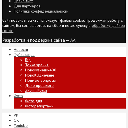
Прайс-лист
Для партнеров
Политика конфиденциальности
Сайт novokuznetsk.ru использует файлы cookie. Продолжая работу с
сайтом, Вы соглашаетесь на сбор и последующую
обработку файлов
cookie
.
Разработка и поддержка сайта —
AA
Новости
Публикации
Гид
Точка зрения
Новокузнецк-400
НовоKUZнечане
Прямые вопросы
Дело прошлого
#КузняРулит
Фото
Фото дня
Фоторепортажи
VK
ОК
Youtube