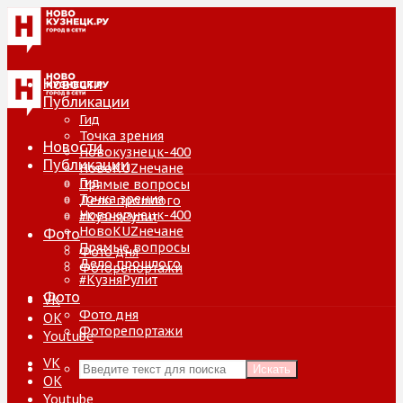
Новости
Публикации
Гид
Точка зрения
Новости
Новокузнецк-400
Публикации
НовоKUZнечане
Гид
Прямые вопросы
Точка зрения
Дело прошлого
Новокузнецк-400
#КузняРулит
НовоKUZнечане
Фото
Прямые вопросы
Фото дня
Дело прошлого
Фоторепортажи
#КузняРулит
Фото
VK
Фото дня
ОК
Фоторепортажи
Youtube
VK
Искать
ОК
Youtube