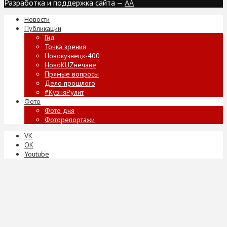
Разработка и поддержка сайта —
AA
Новости
Публикации
Гид
Точка зрения
Новокузнецк-400
НовоKUZнечане
Прямые вопросы
Дело прошлого
#КузняРулит
Фото
Фото дня
Фоторепортажи
VK
ОК
Youtube